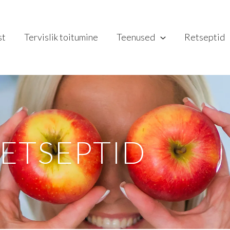
st
Tervislik toitumine
Teenused
Retseptid
ETSEPTID