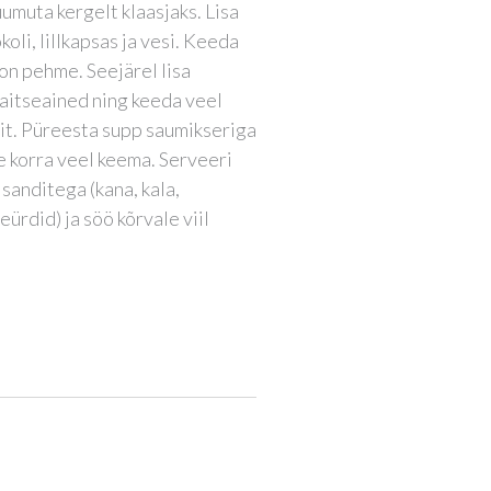
uumuta kergelt klaasjaks. Lisa
okoli, lillkapsas ja vesi. Keeda
 on pehme. Seejärel lisa
aitseained ning keeda veel
it. Püreesta supp saumikseriga
se korra veel keema. Serveeri
sanditega (kana, kala,
ürdid) ja söö kõrvale viil