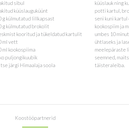
akitud sibul
küüslauk ning k
akitud küüslauguküünt
potti kartul, br
 g külmutatud lillkapsast
seni kuni kartul
 g külmutatud brokolit
kookospiim ja m
eskmist kooritud ja tükeldatud kartulit
umbes 10 minut
 ml vett
ühtlaseks ja la
 ml kookospiima
meelepäraste li
ko puljongikuubik
seemned, maitse
tse järgi Himaalaja soola
täisteraleiba.
Koostööpartnerid