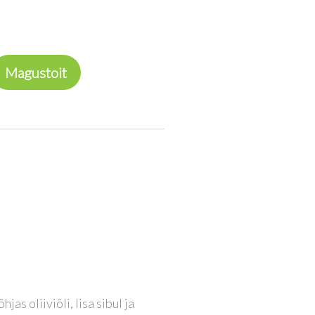
Magustoit
jas oliiviõli, lisa sibul ja