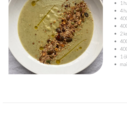
1 h
4 h
400
400
2 k
400
400
1 ö
mai