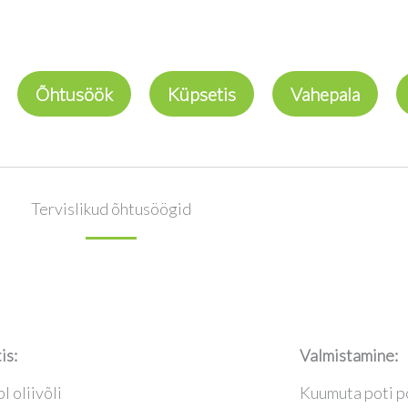
Õhtusöök
Küpsetis
Vahepala
Tervislikud õhtusöögid
is:
Valmistamine:
pl oliivõli
Kuumuta poti põh