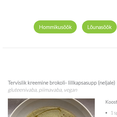
Hommikusöök
Lõunasöök
Tervislik kreemine brokoli- lillkapsasupp (neljale)
gluteenivaba, piimavaba, vegan
Koost
1 s