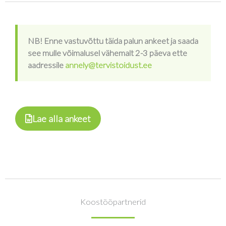
NB! Enne vastuvõttu täida palun ankeet ja saada
see mulle võimalusel vähemalt 2-3 päeva ette
aadressile
annely@tervistoidust.ee
Lae alla ankeet
Koostööpartnerid