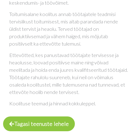
keskendumis- ja töövõimet.
Toitumisalane koolitus annab töötajatele teadmisi
tervislikust toitumisest, mis aitab parandada nende
üldist tervist ja heaolu. Terved töötajad on
produktiivsemad ja vähem haiged, mis mõjutab
positiivselt ka ettevõtte tulemusi.
Ettevõtted, kes panustavad töötajate tervisesse ja
heaolusse, loovad positiivse maine ning võivad
meelitada ja hoida enda juures kvalifitseeritud töötajaid.
Töötajate rahulolu suureneb, kui neil on võimalus
osaleda koolitustel, mille tulemusena nad tunnevad, et
ettevõte hoolib nende tervisest.
Koolituse teemad ja hinnad kokkuleppel.
Tagasi teenuste lehele